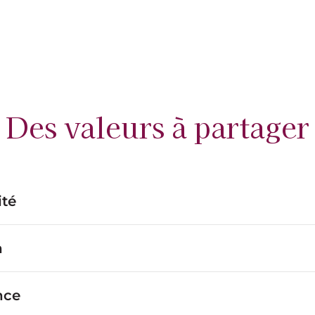
Des valeurs à partager
ité
n
nce