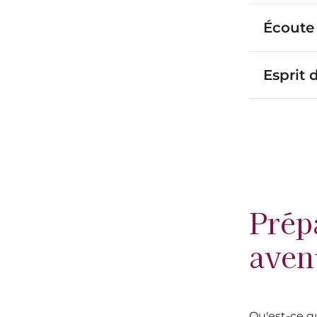
Écoute
Esprit 
Prép
aven
Qu'est-ce qu