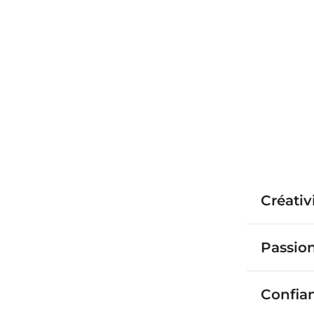
Créativ
Passio
Confia