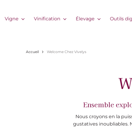
Aller au contenu principal
Navigation principale
Vigne
Vinification
Élevage
Outils di
Fil d'Ariane
Accueil
Welcome Chez Vivelys
W
Ensemble explo
Nous croyons en la puiss
gustatives inoubliables. 