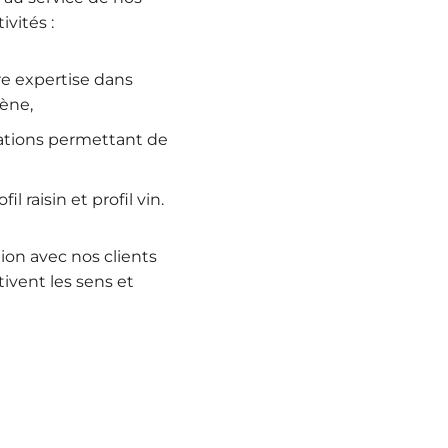
vités :
re expertise dans
gène,
ations permettant de
 raisin et profil vin.
tion avec nos clients
ivent les sens et