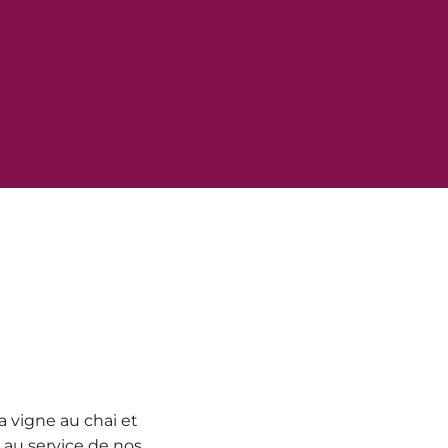
la vigne au chai et
 au service de nos