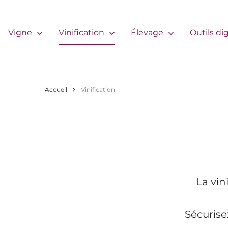
Aller au contenu principal
Navigation principale
Vigne
Vinification
Élevage
Outils di
Fil d'Ariane
Accueil
Vinification
La vin
Sécurise