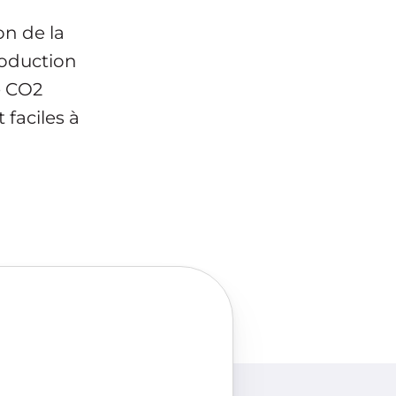
on de la
roduction
e CO2
 faciles à