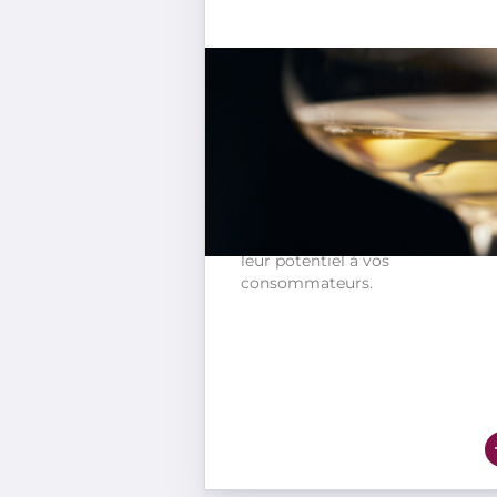
Oxygénation des moûts
avec Cilyo
Cilyo garantit la conservation de
arômes et protège vos vins
blancs et rosés du risque oxydatif
Vos vins sont protégés jusqu’à
leur dégustation et offrent tout
leur potentiel à vos
consommateurs.