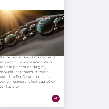
L'oxygène : sécurisation des
FA
Apportez de l'oxygène à votre vin
n fonction de vos objectifs et de
otre style de vin. Le cliquage
our les levures vous aide à
timuler la croissance et la
italité des levures, sans oxyder le
vin. La micro-oxygénation Visio
ide à la perception du gras,
ssouplit les tannins, stabilise
'équilibre RedOx et la couleur,
out en respectant leur qualité et
eur typicité.