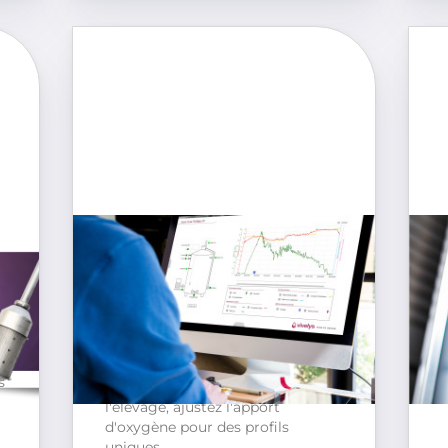
Automatisation et maîtrise
des FA
s
Maîtrisez et automatisez vos
é
fermentations alcooliques avec
Scalya, qui régule la température,
é
la turbidité, l'apport d'oxygène et
s
les nutriments azotés. Pendant
l'élevage, ajustez l'apport
d'oxygène pour des profils
uniques.