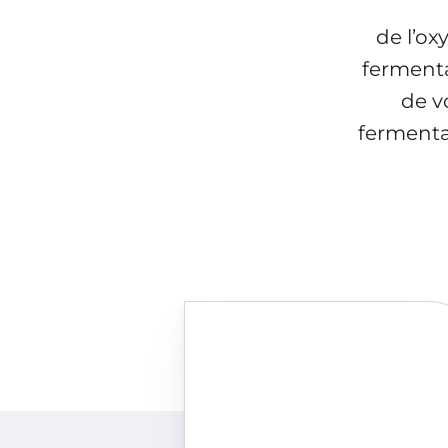
de l’ox
fermenta
de v
fermentai