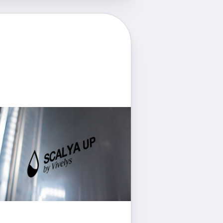
Récupération du CO2
fermentaire
Autonome en CO2, les extractions
et les remontages n'ont jamais
té aussi faciles !