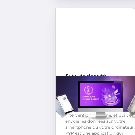
Suivi de densité
Réalisez le suivi de densité de vo
vins, de façon simple et efficace.
Densios est un capteur de densit
connecté qui mesure la densité
plusieurs fois par jour, sans
intervention humaine, et qui vou
envoie les données sur votre
smartphone ou votre ordinateur.
KYP est une application qui