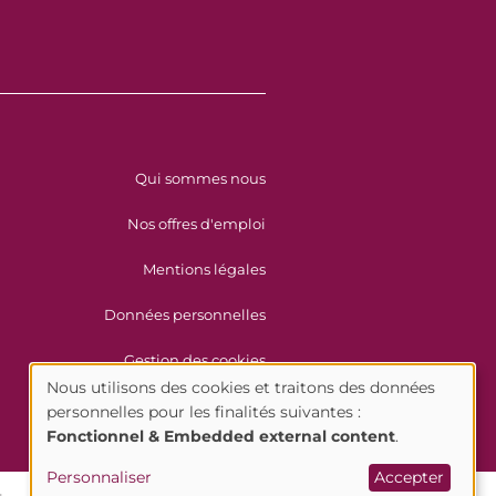
Menu Pied de page
Qui sommes nous
Nos offres d'emploi
Mentions légales
Données personnelles
Gestion des cookies
Nous utilisons des cookies et traitons des données
personnelles pour les finalités suivantes :
Utilisation
Fonctionnel & Embedded external content
.
des
Personnaliser
Accepter