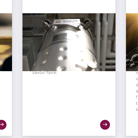
Production de levain ultra
performant
s
Ecolys® permet la production de
ferment à haute concentration
e
.
cellulaire grâce à un équipement
v
simple d’utilisation et la
p
transmission complète de notre
s
savoir faire.
v
a
a
l
t
l