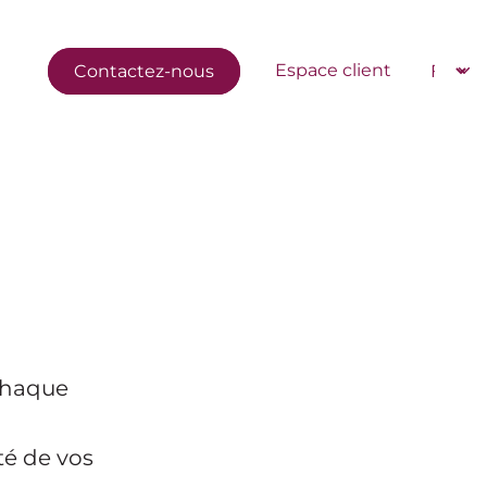
Navigation secondaire
Select
Espace client
Contactez-nous
 chaque
té de vos