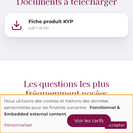
Documents à télécharger
Fiche produit KYP
pdf
1.18 Mo
Les questions les plus
fréquemment posées
Nous utilisons des cookies et traitons des données
Utilisation
personnelles pour les finalités suivantes :
Fonctionnel &
Embedded external content
.
Comment commencer ?
des
Voir les tarifs
Personnaliser
Accepter
données