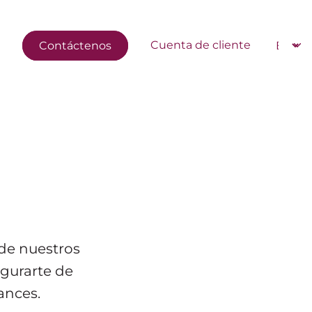
Navigation secondaire
Select
Cuenta de cliente
Contáctenos
 de nuestros
egurarte de
ances.