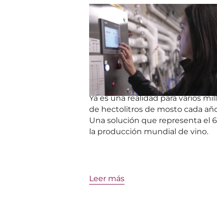
VINIFICACIÓN
ECOLYS® INJECTION AUTO: 
SERENIDAD EN EL CORAZÓ
DE TUS FERMENTOS
¿Necesitas fermentaciones sin e
y sesiones de embotellado segur
¡Con ECOLYS® es posible!
Ya es una realidad para varios mi
de hectolitros de mosto cada año
Una solución que representa el 
la producción mundial de vino.
Leer más