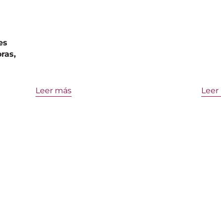
es
ras,
Leer más
Leer