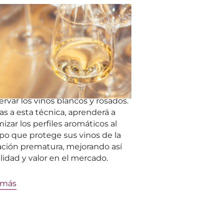
IÓN DEL OXÍGENO
o el oxígeno puede mejorar
nservar los vinos blancos y
ados
ubra cómo el innovador método
xigenación Controlada del Mosto
M) de Vivelys puede mejorar y
rvar los vinos blancos y rosados.
as a esta técnica, aprenderá a
izar los perfiles aromáticos al
po que protege sus vinos de la
ación prematura, mejorando así
lidad y valor en el mercado.
 más