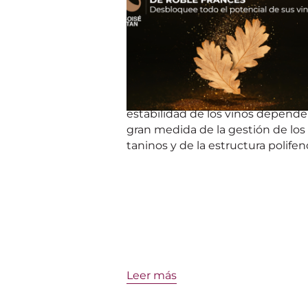
Todos los recursos para
construir sus perfiles de vino
por fin reunidos.
Revele el potencial de sus vino
con Boisé Tan
El control del equilibrio y la
estabilidad de los vinos depende
gran medida de la gestión de los
taninos y de la estructura polifenó
Leer más