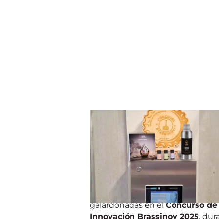
BIÈRE
Vivelys premiado en Brassin
2025: Visio 0.0 y Boisé Absol
el centro de la escena
Estamos orgullosos de anunciar
dos de nuestras innovaciones
,
Visio® 0.0
y
Boisé® Absolu
, han
galardonadas en el
Concurso de
Innovación Brassinov 2025
, dur