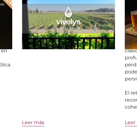
Rumbo a Chile para la vendimia
¿Cóm
,
2026
arom
alco
¿Cómo se están desarrollando estas
s
El de
vendimias y qué pueden
alco
enseñarnos?
elimi
 en
clási
profu
lica.
pérd
pode
pers
El re
recon
coher
Leer más
Leer