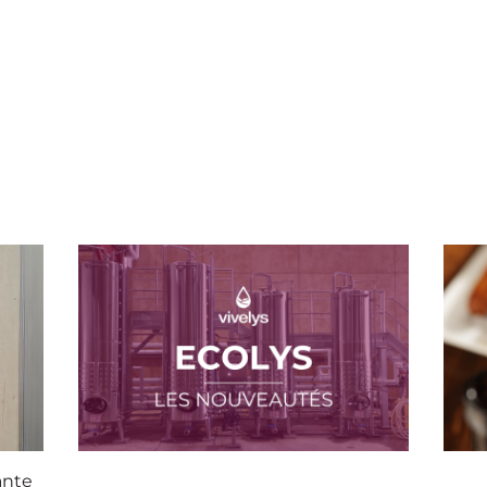
VINIFICACIÓN
BIÈR
ov
ECOLYS : Novedades
La c
u en
inn
Ecolys,
El m
la solución que acompaña a los
 que
trad
viticultores y cerveceros
en el control y la optimización de sus
 sido
fermentaciones.
ante