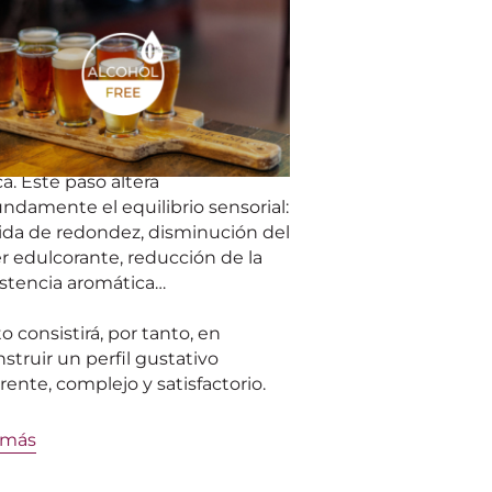
o conseguir un buen perfil
ático en una cerveza sin
hol?
sarrollo de una cerveza sin
hol no consiste simplemente en
nar el alcohol de una receta
ca. Este paso altera
ndamente el equilibrio sensorial:
ida de redondez, disminución del
r edulcorante, reducción de la
istencia aromática…
to consistirá, por tanto, en
struir un perfil gustativo
ente, complejo y satisfactorio.
 más