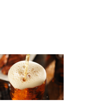
E
erveza 2.0: entre tradición e
ovación
ercado cervecero : entre
ición e innovación