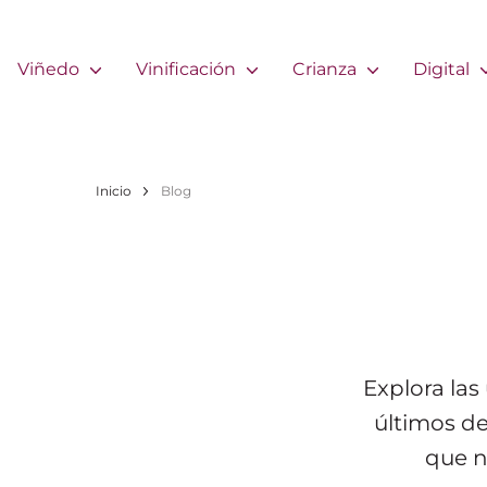
Pasar al contenido principal
Navigation principale
Viñedo
Vinificación
Crianza
Digital
Ruta de navegación
Inicio
Blog
Explora las
últimos de
que n