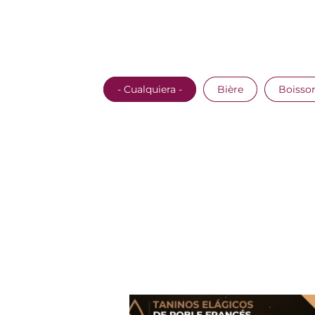
- Cualquiera -
Bière
Boisso
MADERA ENOLÓGICA Y CRIANZA