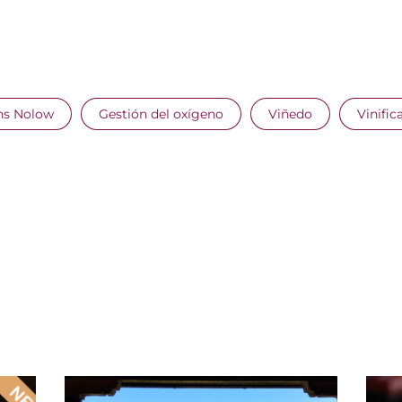
ns Nolow
Gestión del oxígeno
Viñedo
Vinific
VIÑEDO
BIÈR