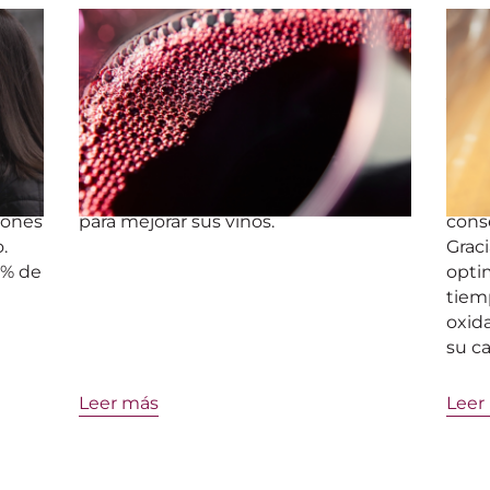
GESTIÓN DEL OXÍGENO
GEST
LA
Utilizar sabiamente el oxígeno
Cóm
N
para convertirlo en un aliado en
y co
la elaboración del vino
ros
strés
El oxígeno es un bien precioso en la
Desc
as?
elaboración del vino. Descubra cómo
de O
utilizarlo de forma sencilla y eficaz
(O2C
llones
para mejorar sus vinos.
conse
.
Graci
6% de
optim
tiem
oxid
su ca
Leer más
Leer