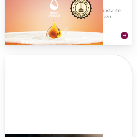
Boisé® Absolu
Cree perfiles de cerveza incomparables al instante
gracias a nuestros extractos de roble y cerezo
francés
para todo tipo de cervezas
.