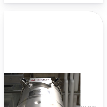
Ecolys®
La tranquilidad en el corazón de tus
fermentaciones
Obtén fermentos de alta calidad, sin
complicaciones y con grandes ahorros.