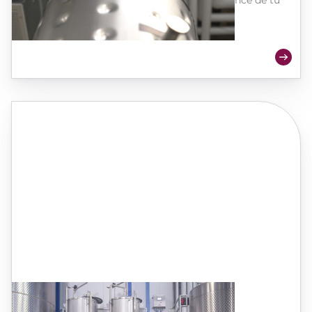
Ecolys®, fermentaciones eficientes al alcance de tu
mano.
Ecolys® Cerveza