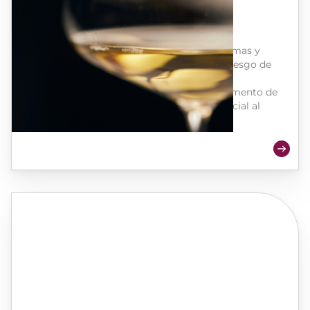
Cilyo
Oxigenación controlada de los mostos
Cilyo garantiza la conservación de los aromas y
protege sus vinos blancos y rosados del riesgo de
oxidación.
Sus vinos estarán protegidos hasta el momento de
su consumo y ofrecerán el máximo potencial al
momento de su consumo.