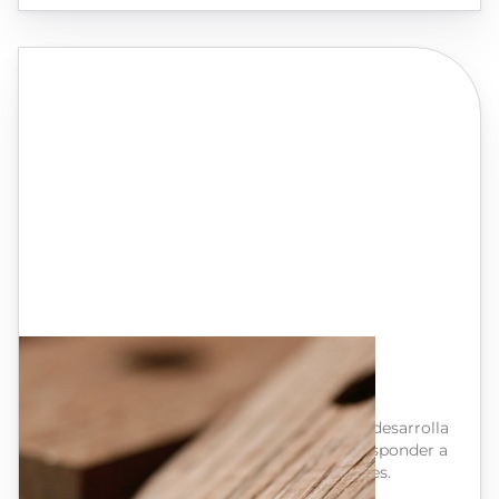
Boisé
Maderas enológicas de alta calidad
Precursor y vanguardista, Boisé® France desarrolla
productos inéditos en el mercado para responder a
las expectativas de todos los consumidores.
Gracias a una amplia gama de maderas